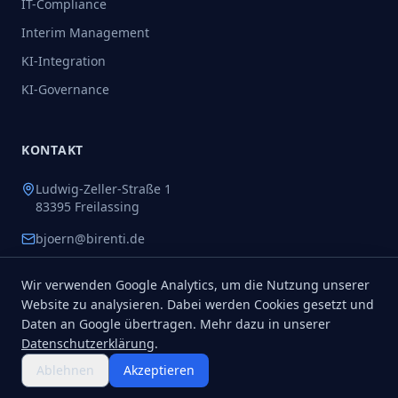
IT-Compliance
Interim Management
KI-Integration
KI-Governance
KONTAKT
Ludwig-Zeller-Straße 1
83395 Freilassing
bjoern@birenti.de
Wir verwenden Google Analytics, um die Nutzung unserer
Website zu analysieren. Dabei werden Cookies gesetzt und
Daten an Google übertragen. Mehr dazu in unserer
©
2026
BIRENTI FINANCE COMPLIANCE.
Alle Rechte vorbehalten.
Über mich
Wissen
Branchen
Impressum
Datenschutz
AGB
Datenschutzerklärung
.
Ablehnen
Akzeptieren